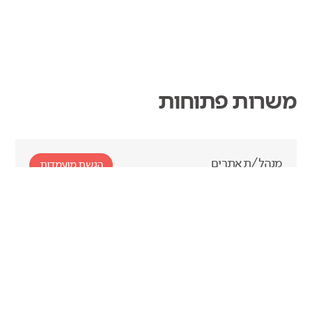
משרות פתוחות
מנהל/ת אתרים
הגשת מועמדות
משרת סטודנט - UX UI & Visual Designer
הגשת מועמדות
Junior BackEnd Developer
הגשת מועמדות